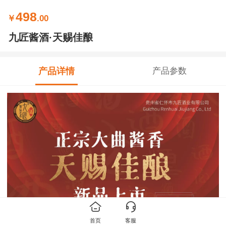
498
￥
.00
九匠酱酒·天赐佳酿
产品详情
产品参数
首页
客服